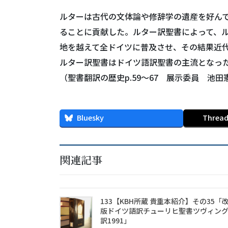
ルターは古代の文体論や修辞学の遺産を好ん
ることに貢献した。ルター訳聖書によって、
地を越えて全ドイツに普及させ、その結果近
ルター訳聖書はドイツ語訳聖書の主流となっ
（聖書翻訳の歴史p.59～67 展示委員 池田
Bluesky
Threa
関連記事
133【KBH所蔵 貴重本紹介】その35「
版ドイツ語訳チューリヒ聖書ツヴィン
訳1991」