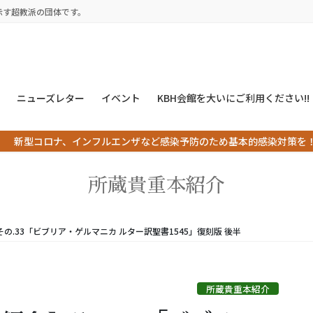
示す超教派の団体です。
ニューズレター
イベント
KBH会館を大いにご利用ください!!
新型コロナ、インフルエンザなど感染予防のため基本的感染対策を
所蔵貴重本紹介
】その.33「ビブリア・ゲルマニカ ルター訳聖書1545」復刻版 後半
所蔵貴重本紹介