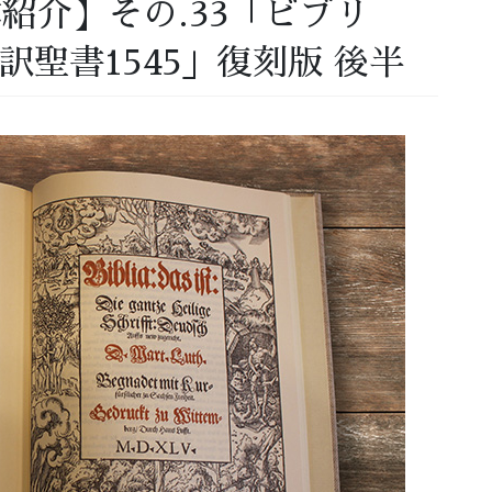
本紹介】その.33「ビブリ
訳聖書1545」復刻版 後半