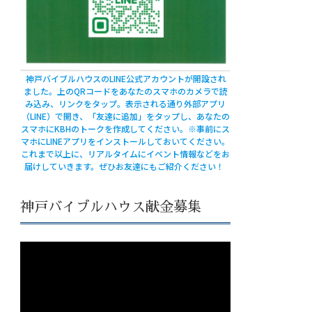
神戸バイブルハウスのLINE公式アカウントが開設され
ました。上のQRコードをあなたのスマホのカメラで読
み込み、リンクをタップ。表示される通り外部アプリ
（LINE）で開き、「友達に追加」をタップし、あなたの
スマホにKBHのトークを作成してください。※事前にス
マホにLINEアプリをインストールしておいてください。
これまで以上に、リアルタイムにイベント情報などをお
届けしていきます。ぜひお友達にもご紹介ください！
神戸バイブルハウス献金募集