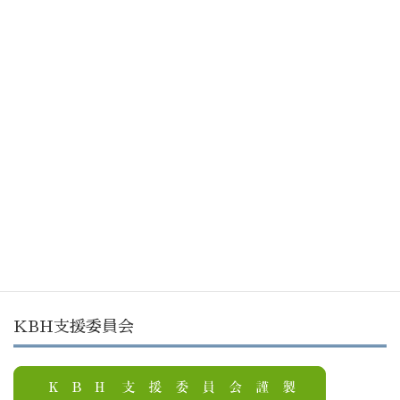
巻頭言
133【巻頭言】KBH副理事長 川邨 裕
明 師「幸せと不幸」
2025年12月10日
巻頭言
132【巻頭言】神戸バイブル・ハウス 理
事長 神田 健次 氏「KBHの歴史的ルー
ツと聖書図書館」
2025年10月10日
KBH支援委員会