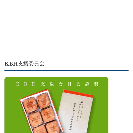
巻頭言
133【巻頭言】KBH副理事長 川邨 裕
明 師「幸せと不幸」
2025年12月10日
KBH支援委員会