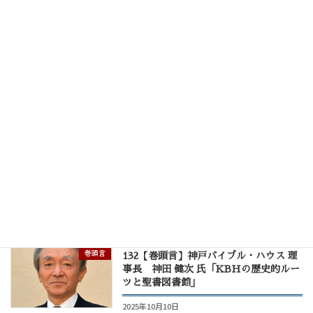
巻頭言
135【巻頭言】KBH理事 佐藤 成美 師
「悪の支配に抗して」
2026年4月18日
巻頭言
134【巻頭言】KBH副理事長 大嶋 博
道 師「地の基が揺れ動くとも」
2026年2月10日
巻頭言
133【巻頭言】KBH副理事長 川邨 裕
明 師「幸せと不幸」
2025年12月10日
巻頭言
132【巻頭言】神戸バイブル・ハウス 理
事長 神田 健次 氏「KBHの歴史的ルー
ツと聖書図書館」
2025年10月10日