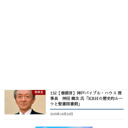
2026年4月18日
巻頭言
134【巻頭言】KBH副理事長 大嶋 博
道 師「地の基が揺れ動くとも」
2026年2月10日
巻頭言
133【巻頭言】KBH副理事長 川邨 裕
明 師「幸せと不幸」
2025年12月10日
巻頭言
132【巻頭言】神戸バイブル・ハウス 理
事長 神田 健次 氏「KBHの歴史的ルー
ツと聖書図書館」
2025年10月10日